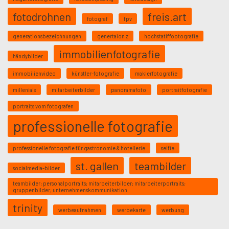
fotodrohnen
freis.art
fotograf
fpv
generationsbezeichnungen
genertaion z
hochstatiffootografie
immobilienfotografie
händybilder
immobilienvideo
künstler-fotografie
maklerfotografie
millenials
mitarbeiterbilder
panoramafoto
portraitfotografie
portraits vom fotografen
professionelle fotografie
professionelle fotografie für gastronomie & hotellerie
selfie
st. gallen
teambilder
socialmedia-bilder
teambilder; personalportraits; mitarbeiterbilder; mitarbeiterportraits;
gruppenbilder; unternehmenskommunikation
trinity
werbeaufnahmen
werbekarte
werbung