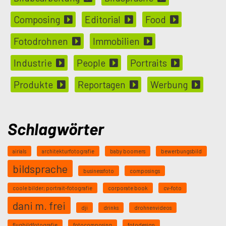
Composing
Editorial
Food
Fotodrohnen
Immobilien
Industrie
People
Portraits
Produkte
Reportagen
Werbung
Schlagwörter
airials
architekturfotografie
baby boomers
bewerbungsbild
bildsprache
businessfoto
composings
coole bilder; portrait-fotografie
corporate book
cv-foto
dani m. frei
dji
drinks
drohnenvideos
flugbildfotografie
fotocomposing
fotodesign