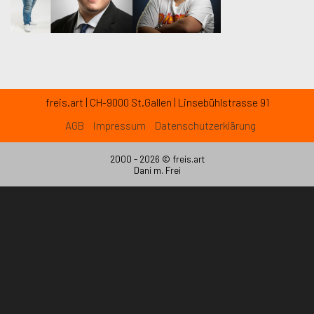
freis.art | CH-9000 St.Gallen | Linsebühlstrasse 91
AGB
Impressum
Datenschutzerklärung
2000 - 2026 ©
freis.art
Dani m. Frei