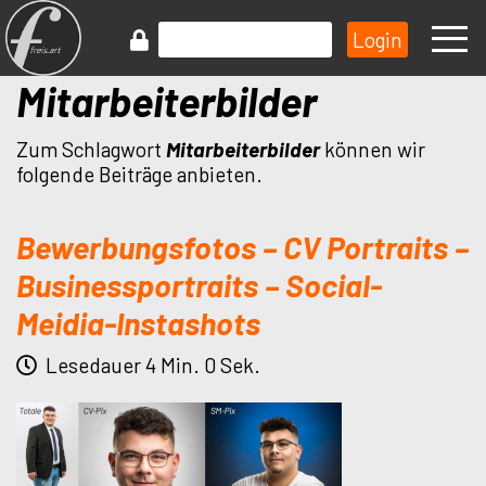
Mitarbeiterbilder
Zum Schlagwort
Mitarbeiterbilder
können wir
folgende Beiträge anbieten.
Bewerbungsfotos – CV Portraits –
Businessportraits – Social-
Meidia-Instashots
Lesedauer 4 Min. 0 Sek.