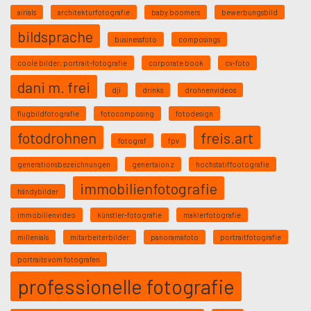
airials
architekturfotografie
baby boomers
bewerbungsbild
bildsprache
businessfoto
composings
coole bilder; portrait-fotografie
corporate book
cv-foto
dani m. frei
dji
drinks
drohnenvideos
flugbildfotografie
fotocomposing
fotodesign
fotodrohnen
freis.art
fotograf
fpv
generationsbezeichnungen
genertaion z
hochstatiffootografie
immobilienfotografie
händybilder
immobilienvideo
künstler-fotografie
maklerfotografie
millenials
mitarbeiterbilder
panoramafoto
portraitfotografie
portraits vom fotografen
professionelle fotografie