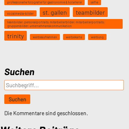
professionelle fotografie für gastronomie & hotellerie
selfie
st. gallen
teambilder
socialmedia-bilder
teambilder; personalportraits; mitarbeiterbilder; mitarbeiterportraits;
gruppenbilder; unternehmenskommunikation
trinity
werbeaufnahmen
werbekarte
werbung
Suchen
Die Kommentare sind geschlossen.