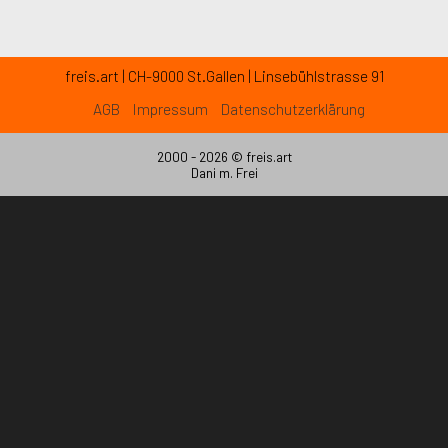
freis.art | CH-9000 St.Gallen | Linsebühlstrasse 91
AGB
Impressum
Datenschutzerklärung
2000 - 2026 ©
freis.art
Dani m. Frei